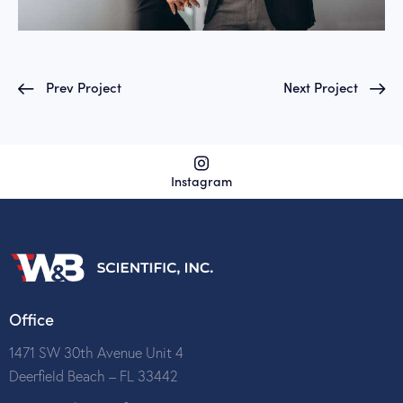
Prev Project
Next Project
Instagram
Office
1471 SW 30th Avenue Unit 4
Deerfield Beach – FL 33442